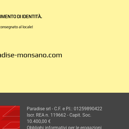
UMENTO DI IDENTITÀ.
consegnato al locale!
adise-monsano.com
Paradise srl - C.F. e P.I.: 01259890422
Iscr. REA n. 119662 - Capit. Soc.
10.400,00 €
Obblighi informativi per le erogazioni