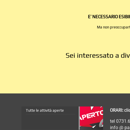
E’ NECESSARIO ESIB
Ma non preoccuparti,
Sei interessato a di
ORARI: cli
Tutte le attività aperte
tel 0731.
info @ p