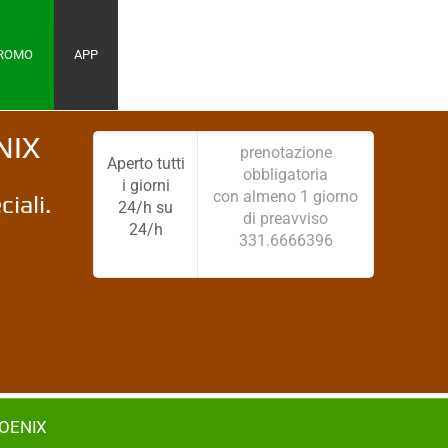
PROMO
APP
NIX
prenotazione
Aperto tutti
obbligatoria
i giorni
con almeno 1 giorno
iali.
24/h su
di preavviso
24/h
331.6666396
HOENIX