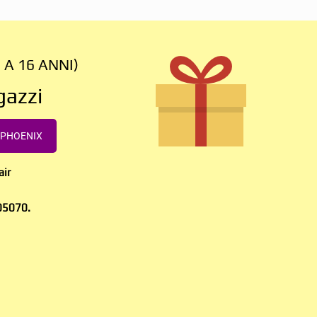
A 16 ANNI)
gazzi
AMPHOENIX
air
605070.