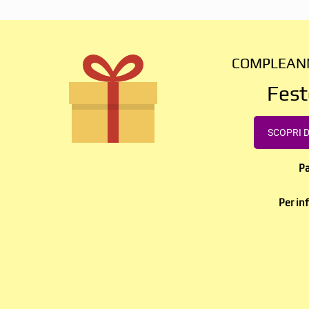
COMPLEANN
Fest
SCOPRI D
Pa
Per in