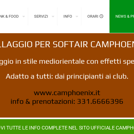
NK & FOOD
SERVIZI
INFO
ORARI
NEWS & 
LLAGGIO PER SOFTAIR CAMPHOE
aggio in stile mediorientale con effetti spec
Adatto a tutti: dai principianti ai club.
www.camphoenix.it
info & prenotazioni: 331.6666396
VI TUTTE LE INFO COMPLETE NEL SITO UFFICIALE CAMP