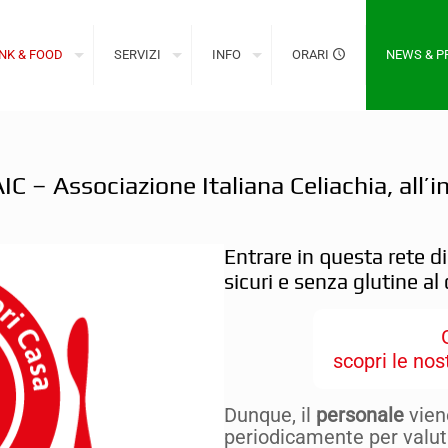
NK & FOOD
SERVIZI
INFO
ORARI
NEWS & 
AIC – Associazione Italiana Celiachia, all
Entrare in questa rete di
sicuri e senza glutine al 
scopri le no
Dunque, il
personale
vie
periodicamente per valuta