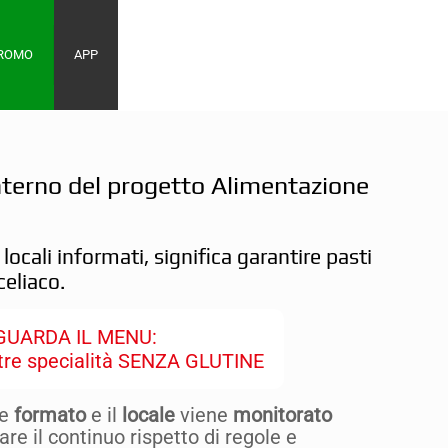
PROMO
APP
’interno del progetto Alimentazione
 locali informati, significa garantire pasti
celiaco.
GUARDA IL MENU:
stre specialità SENZA GLUTINE
ne
formato
e il
locale
viene
monitorato
re il continuo rispetto di regole e