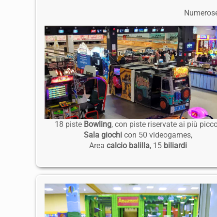
Numerose o
18 piste
Bowling
, con piste riservate ai più picco
Sala giochi
con 50 videogames,
Area
calcio balilla
, 15
biliardi