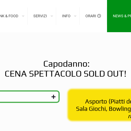
NK & FOOD
SERVIZI
INFO
ORARI
NEWS & 
Capodanno:
CENA SPETTACOLO SOLD OUT!
Asporto (Piatti 
Sala Giochi, Bowling
r