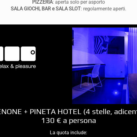
PIZZERIA
: aperta solo per asporto
SALA GIOCHI, BAR e SALA SLOT
: regolarmente aperti.
NONE + PINETA HOTEL (4 stelle, adicent
130 € a persona
La quota include: