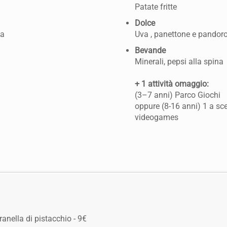
Patate fritte
Dolce
ba
Uva , panettone e pandor
Bevande
Minerali, pepsi alla spina
+ 1 attività omaggio:
(3–7 anni) Parco Giochi
oppure (8-16 anni) 1 a sce
videogames
anella di pistacchio - 9€