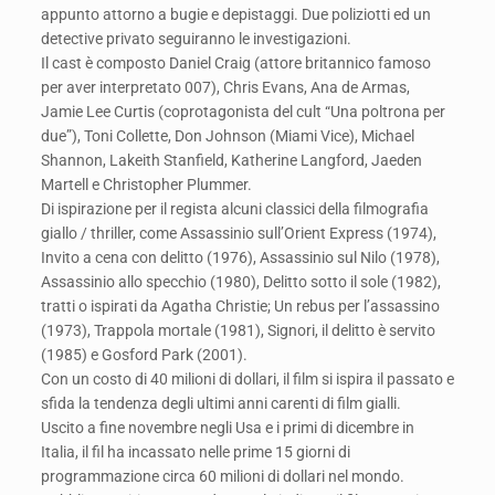
appunto attorno a bugie e depistaggi. Due poliziotti ed un
detective privato seguiranno le investigazioni.
Il cast è composto Daniel Craig (attore britannico famoso
per aver interpretato 007), Chris Evans, Ana de Armas,
Jamie Lee Curtis (coprotagonista del cult “Una poltrona per
due”), Toni Collette, Don Johnson (Miami Vice), Michael
Shannon, Lakeith Stanfield, Katherine Langford, Jaeden
Martell e Christopher Plummer.
Di ispirazione per il regista alcuni classici della filmografia
giallo / thriller, come Assassinio sull’Orient Express (1974),
Invito a cena con delitto (1976), Assassinio sul Nilo (1978),
Assassinio allo specchio (1980), Delitto sotto il sole (1982),
tratti o ispirati da Agatha Christie; Un rebus per l’assassino
(1973), Trappola mortale (1981), Signori, il delitto è servito
(1985) e Gosford Park (2001).
Con un costo di 40 milioni di dollari, il film si ispira il passato e
sfida la tendenza degli ultimi anni carenti di film gialli.
Uscito a fine novembre negli Usa e i primi di dicembre in
Italia, il fil ha incassato nelle prime 15 giorni di
programmazione circa 60 milioni di dollari nel mondo.