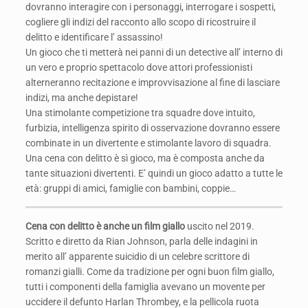
dovranno interagire con i personaggi, interrogare i sospetti,
cogliere gli indizi del racconto allo scopo di ricostruire il
delitto e identificare l’ assassino!
Un gioco che ti metterà nei panni di un detective all’ interno di
un vero e proprio spettacolo dove attori professionisti
alterneranno recitazione e improvvisazione al fine di lasciare
indizi, ma anche depistare!
Una stimolante competizione tra squadre dove intuito,
furbizia, intelligenza spirito di osservazione dovranno essere
combinate in un divertente e stimolante lavoro di squadra.
Una cena con delitto è sì gioco, ma è composta anche da
tante situazioni divertenti. E’ quindi un gioco adatto a tutte le
età: gruppi di amici, famiglie con bambini, coppie…
Cena con delitto è anche un film giallo
uscito nel 2019.
Scritto e diretto da Rian Johnson, parla delle indagini in
merito all’ apparente suicidio di un celebre scrittore di
romanzi gialli. Come da tradizione per ogni buon film giallo,
tutti i componenti della famiglia avevano un movente per
uccidere il defunto Harlan Thrombey, e la pellicola ruota