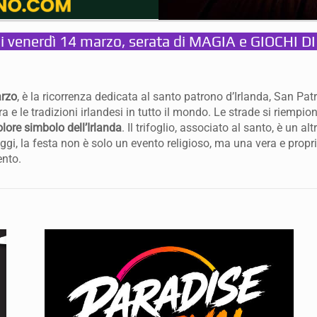
 venerdì 14 marzo, serata di MAGIA e GIOCHI D
rzo
, è la ricorrenza dedicata al santo patrono d’Irlanda, San Patr
 e le tradizioni irlandesi in tutto il mondo. Le strade si riempiono
colore simbolo dell’Irlanda
. Il trifoglio, associato al santo, è un a
 Oggi, la festa non è solo un evento religioso, ma una vera e prop
ento.