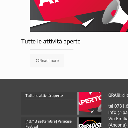
Tutte le attività aperte
Read more
ORARI: cli
Tutte le attività aperte
tel 0731.
info @ p
Via Emil
[10/13 settembre] Paradise
(Ancona)
Festival