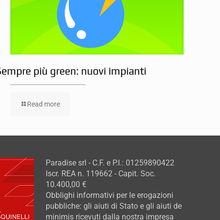
Sempre più green: nuovi impianti
Read more
Paradise srl - C.F. e P.I.: 01259890422
Iscr. REA n. 119662 - Capit. Soc.
10.400,00 €
Obblighi informativi per le erogazioni
pubbliche: gli aiuti di Stato e gli aiuti de
minimis ricevuti dalla nostra impresa