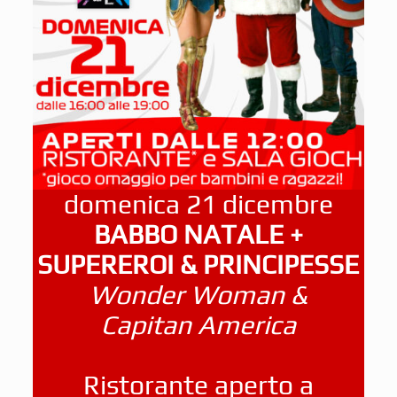
domenica 21 dicembre
BABBO NATALE +
SUPEREROI & PRINCIPESSE
Wonder Woman &
Capitan America
Ristorante aperto a