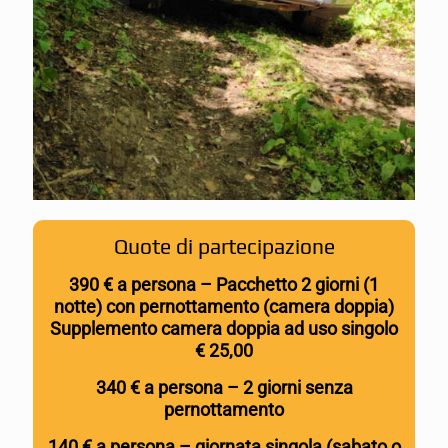
Quote di partecipazione
390 € a persona – Pacchetto 2 giorni (1
notte) con pernottamento (camera doppia)
Supplemento camera doppia ad uso singolo
€ 25,00
340 € a persona – 2 giorni senza
pernottamento
140 € a persona – giornata singola (sabato o